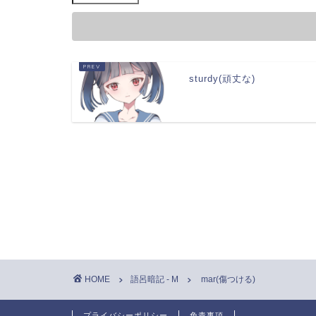
sturdy(頑丈な)
HOME
語呂暗記 - M
mar(傷つける)
プライバシーポリシー
免責事項