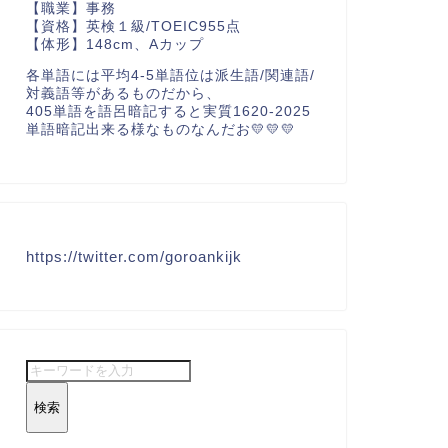
【職業】事務
【資格】英検１級/TOEIC955点
【体形】148cm、Aカップ
各単語には平均4-5単語位は派生語/関連語/
対義語等があるものだから、
405単語を語呂暗記すると実質1620-2025
単語暗記出来る様なものなんだお💛💛💛
https://twitter.com/goroankijk
検索