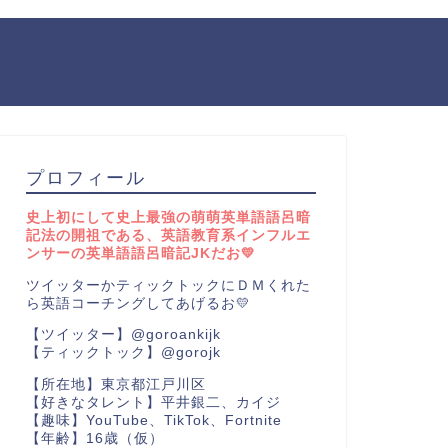
プロフィール
史上初にして史上最強の萌萌英単語語呂暗
記法の開祖である、英語教育系インフルエ
ンサーの英単語語呂暗記JKだお💛
ツイッターかティックトックにＤＭくれた
ら英語コーチングしてあげるお💛
【ツイッター】@goroankijk
【ティックトック】@gorojk
【所在地】東京都江戸川区
【好きなタレント】平井銀二、カイジ
【趣味】YouTube、TikTok、Fortnite
【年齢】16歳（仮）