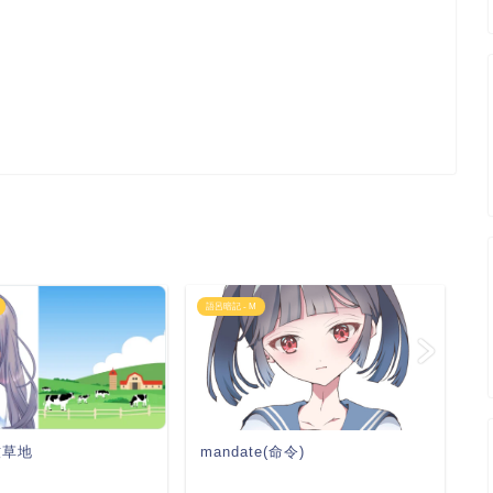
語呂暗記 - M
語
 牧草地
mandate(命令)
m