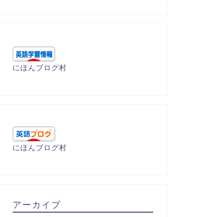
にほんブログ村
呂暗記 - M
大学受験 - 上級編
にほんブログ村
meadow 牧草地
um(黙っている)
アーカイブ