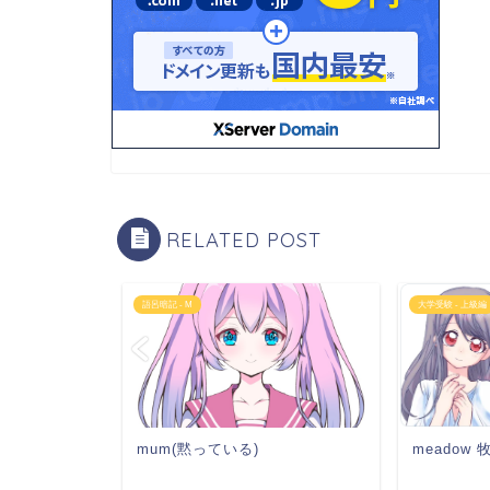
RELATED POST
語呂暗記 - M
大学受験 - 上級編
meadow
mum(黙っている)