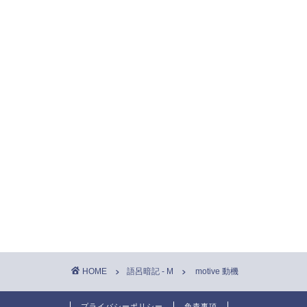
HOME
語呂暗記 - M
motive 動機
プライバシーポリシー
免責事項