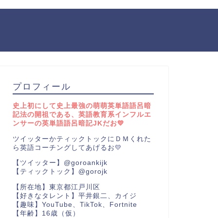
プロフィール
史上初にして史上最強の萌萌英単語語呂暗
記法の開祖である、英語教育系インフルエ
ンサーの英単語語呂暗記JKだお💛
ツイッターかティックトックにＤＭくれた
ら英語コーチングしてあげるお💛
【ツイッター】@goroankijk
【ティックトック】@gorojk
【所在地】東京都江戸川区
【好きなタレント】平井銀二、カイジ
【趣味】YouTube、TikTok、Fortnite
【年齢】16歳（仮）