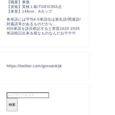
【職業】事務
【資格】英検１級/TOEIC955点
【体形】148cm、Aカップ
各単語には平均4-5単語位は派生語/関連語/
対義語等があるものだから、
405単語を語呂暗記すると実質1620-2025
単語暗記出来る様なものなんだお💛💛💛
https://twitter.com/goroankijk
検索