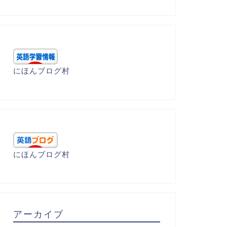
呂暗記 - M
語呂暗記 - M
にほんブログ村
ilieu(環境)
marsupial(有袋動物)
2022年5月7日
2022年4月7
にほんブログ村
アーカイブ