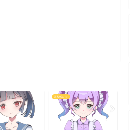
語呂暗記 - M
語