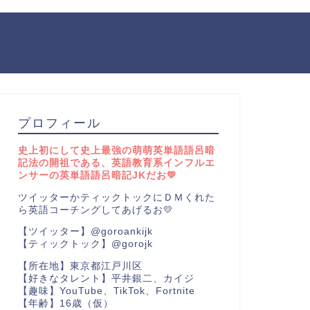
プロフィール
史上初にして史上最強の萌萌英単語語呂暗
記法の開祖である、英語教育系インフルエ
ンサーの英単語語呂暗記JKだお💛
ツイッターかティックトックにＤＭくれた
ら英語コーチングしてあげるお💛
【ツイッター】@goroankijk
【ティックトック】@gorojk
【所在地】東京都江戸川区
【好きなタレント】平井銀二、カイジ
【趣味】YouTube、TikTok、Fortnite
【年齢】16歳（仮）