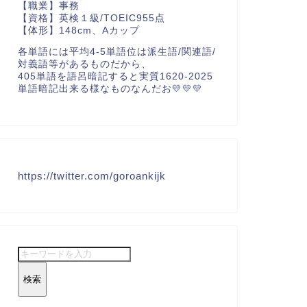
【職業】事務
【資格】英検１級/TOEIC955点
【体形】148cm、Aカップ
各単語には平均4-5単語位は派生語/関連語/
対義語等があるものだから、
405単語を語呂暗記すると実質1620-2025
単語暗記出来る様なものなんだお💛💛💛
https://twitter.com/goroankijk
検索