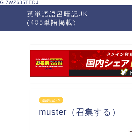
G-7WZ635TEDJ
英単語語呂暗記JK
(405単語掲載)
語呂暗記 - M
muster（召集する）