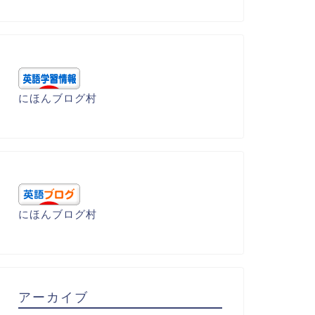
呂暗記 - P
語呂暗記 - P
にほんブログ村
pang(激痛)
raise 称賛
2023年4月9日
2022年3月27
にほんブログ村
アーカイブ