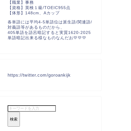
【職業】事務
【資格】英検１級/TOEIC955点
【体形】148cm、Aカップ
各単語には平均4-5単語位は派生語/関連語/
対義語等があるものだから、
405単語を語呂暗記すると実質1620-2025
単語暗記出来る様なものなんだお💛💛💛
https://twitter.com/goroankijk
検索