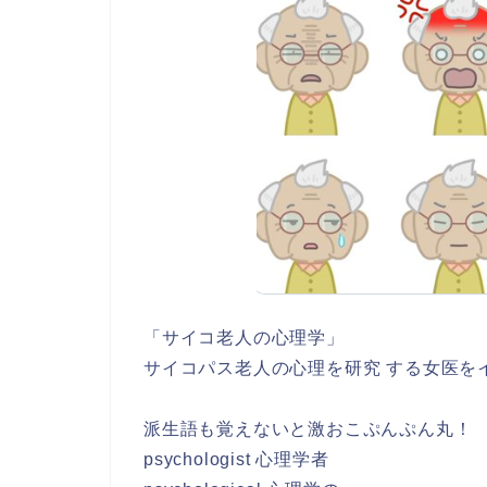
「サイコ老人の心理学」
サイコパス老人の心理を研究 する女医を
派生語も覚えないと激おこぷんぷん丸！
psychologist 心理学者