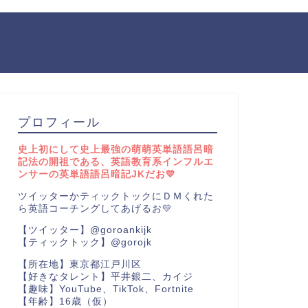
プロフィール
史上初にして史上最強の萌萌英単語語呂暗
記法の開祖である、英語教育系インフルエ
ンサーの英単語語呂暗記JKだお💛
ツイッターかティックトックにＤＭくれた
ら英語コーチングしてあげるお💛
【ツイッター】@goroankijk
【ティックトック】@gorojk
【所在地】東京都江戸川区
【好きなタレント】平井銀二、カイジ
【趣味】YouTube、TikTok、Fortnite
【年齢】16歳（仮）