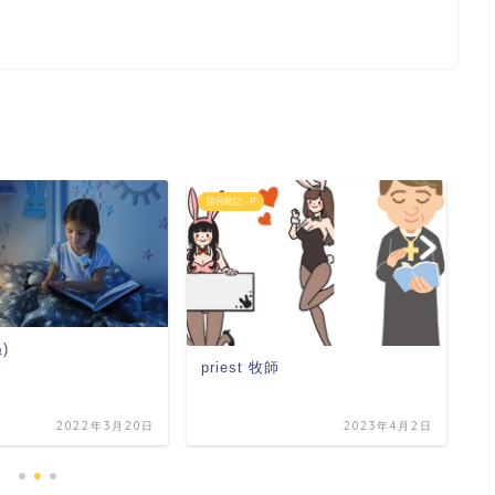
語呂暗記 - P
大
ぬ)
priest 牧師
p
2022年3月20日
2023年4月2日