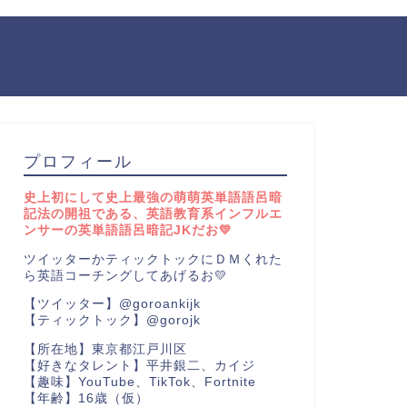
プロフィール
史上初にして史上最強の萌萌英単語語呂暗
記法の開祖である、英語教育系インフルエ
ンサーの英単語語呂暗記JKだお💛
ツイッターかティックトックにＤＭくれた
ら英語コーチングしてあげるお💛
【ツイッター】@goroankijk
【ティックトック】@gorojk
【所在地】東京都江戸川区
【好きなタレント】平井銀二、カイジ
【趣味】YouTube、TikTok、Fortnite
【年齢】16歳（仮）