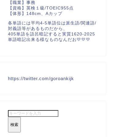
【職業】事務
【資格】英検１級/TOEIC955点
【体形】148cm、Aカップ
各単語には平均4-5単語位は派生語/関連語/
対義語等があるものだから、
405単語を語呂暗記すると実質1620-2025
単語暗記出来る様なものなんだお💛💛💛
https://twitter.com/goroankijk
検索