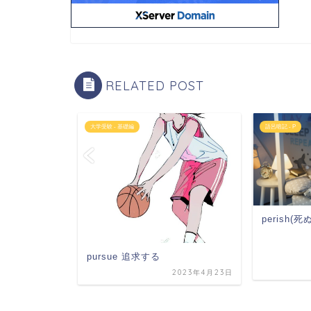
RELATED POST
大学受験 - 基礎編
語呂暗記 - P
perish(死
pursue 追求する
2023年4月2日
2023年4月23日