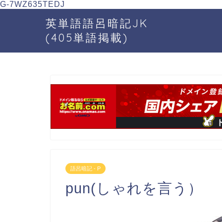
G-7WZ635TEDJ
英単語語呂暗記JK
(405単語掲載)
語呂暗記 - P
pun(しゃれを言う）