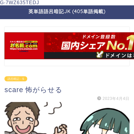
G-7WZ635TEDJ
英単語語呂暗記JK (405単語掲載)
語呂暗記 - S
scare 怖がらせる
2023年4月4日