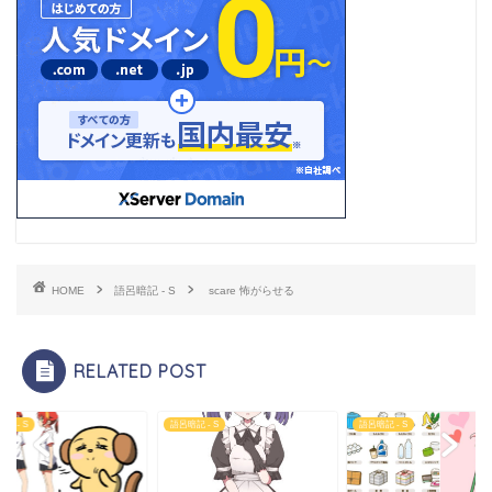
HOME
語呂暗記 - S
scare 怖がらせる
RELATED POST
記 - S
語呂暗記 - S
語呂暗記 - S