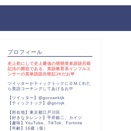
プロフィール
史上初にして史上最強の萌萌英単語語呂暗
記法の開祖である、英語教育系インフルエ
ンサーの英単語語呂暗記JKだお💛
ツイッターかティックトックにＤＭくれた
ら英語コーチングしてあげるお💛
【ツイッター】@goroankijk
【ティックトック】@gorojk
【所在地】東京都江戸川区
【好きなタレント】平井銀二、カイジ
【趣味】YouTube、TikTok、Fortnite
【年齢】16歳（仮）