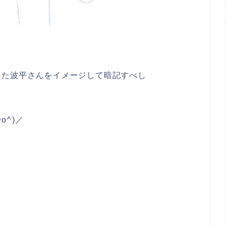
った波平さんをイメージして暗記すべし
⁠)⁠／