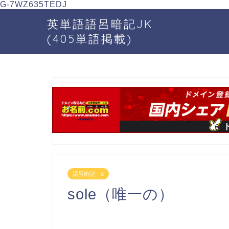
G-7WZ635TEDJ
英単語語呂暗記JK
(405単語掲載)
語呂暗記 - S
sole（唯一の）