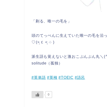
「剃る、唯一の毛を」
頭のてっぺんに生えていた唯一の毛を沿
♡⁠(⁠˃͈⁠ ⁠દ⁠ ⁠˂͈⁠ ⁠༶⁠ ⁠)
派生語も覚えないと激おこぷんぷん丸＼⁠(⁠^⁠o⁠^
solitude（孤独）
#英単語
#英検
#TOEIC
#語呂
0