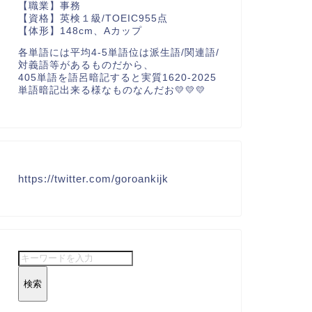
【職業】事務
【資格】英検１級/TOEIC955点
【体形】148cm、Aカップ
各単語には平均4-5単語位は派生語/関連語/
対義語等があるものだから、
405単語を語呂暗記すると実質1620-2025
単語暗記出来る様なものなんだお💛💛💛
https://twitter.com/goroankijk
検索