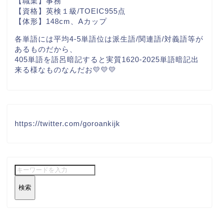
【職業】事務
【資格】英検１級/TOEIC955点
【体形】148cm、Aカップ
各単語には平均4-5単語位は派生語/関連語/対義語等が
あるものだから、
405単語を語呂暗記すると実質1620-2025単語暗記出
来る様なものなんだお💛💛💛
https://twitter.com/goroankijk
検索