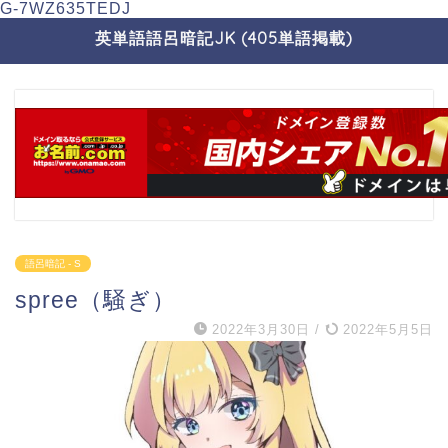
G-7WZ635TEDJ
英単語語呂暗記JK (405単語掲載)
語呂暗記 - S
spree（騒ぎ）
2022年3月30日
/
2022年5月5日