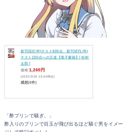
新TOEIC(R)テスト900点 新TOEFL(R)
テスト100点への王道【電子書籍】[ 杉村
太郎 ]
1,265円
価格:
(2022/3/26 13:44時点)
感想(0件)
「酢プリンで騒ぎ。」
酢入りのプリンで目玉が飛び出るほど騒ぐ男をイメー