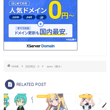
HOME
語呂暗記 - S
spree（騒ぎ）
RELATED POST
記 - S
語呂暗記 - S
語呂暗記 - S