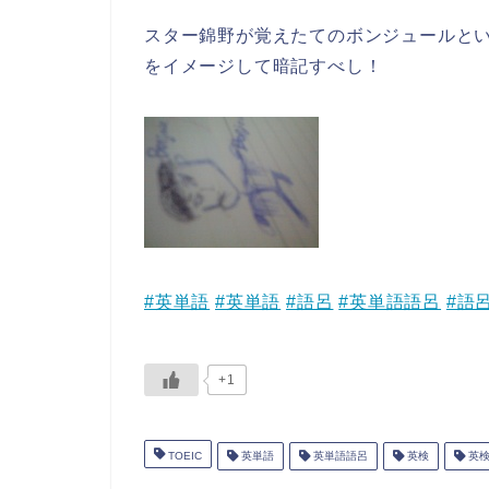
スター錦野が覚えたてのボンジュールと
をイメージして暗記すべし！
#英単語
#英単語
#語呂
#英単語語呂
#語
+1
TOEIC
英単語
英単語語呂
英検
英検