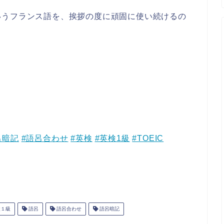
いうフランス語を、挨拶の度に頑固に使い続けるの
呂暗記
#語呂合わせ
#英検
#英検1級
#TOEIC
１級
語呂
語呂合わせ
語呂暗記