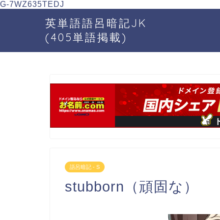
G-7WZ635TEDJ
英単語語呂暗記JK
(405単語掲載)
語呂暗記 - S
stubborn（頑固な）