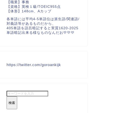
【職業】事務
【資格】英検１級/TOEIC955点
【体形】148cm、Aカップ
各単語には平均4-5単語位は派生語/関連語/
対義語等があるものだから、
405単語を語呂暗記すると実質1620-2025
単語暗記出来る様なものなんだお💛💛💛
https://twitter.com/goroankijk
検索