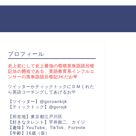
プロフィール
史上初にして史上最強の萌萌英単語語呂暗
記法の開祖である、英語教育系インフルエ
ンサーの英単語語呂暗記JKだお💛
ツイッターかティックトックにＤＭくれた
ら英語コーチングしてあげるお💛
【ツイッター】@goroankijk
【ティックトック】@gorojk
【所在地】東京都江戸川区
【好きなタレント】平井銀二、カイジ
【趣味】YouTube、TikTok、Fortnite
【年齢】16歳（仮）