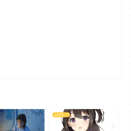
語呂暗記 - S
語