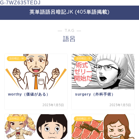
G-7WZ635TEDJ
英単語語呂暗記JK (405単語掲載)
― TAG ―
語呂
語呂暗記 - W
語呂暗記 - S
worthy（価値がある）
surgery（外科手術）
2023年1月5日
2023年1月5日
語呂暗記 - P
語呂暗記 - F