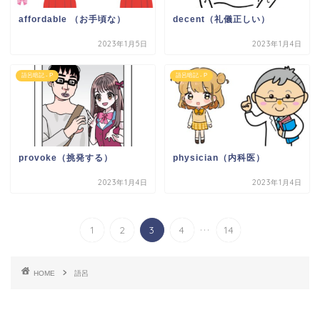
affordable （お手頃な）
decent（礼儀正しい）
2023年1月5日
2023年1月4日
語呂暗記 - P
語呂暗記 - P
provoke（挑発する）
physician（内科医）
2023年1月4日
2023年1月4日
...
1
2
3
4
14
HOME
語呂