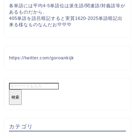
各単語には平均4-5単語位は派生語/関連語/対義語等が
あるものだから、
405単語を語呂暗記すると実質1620-2025単語暗記出
来る様なものなんだお💛💛💛
https://twitter.com/goroankijk
検索
カテゴリ