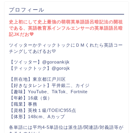
プロフィール
史上初にして史上最強の萌萌英単語語呂暗記法の開祖
である、英語教育系インフルエンサーの英単語語呂暗
記JKだお💛
ツイッターかティックトックにＤＭくれたら英語コー
チングしてあげるお💛
【ツイッター】@goroankijk
【ティックトック】@gorojk
【所在地】東京都江戸川区
【好きなタレント】平井銀二、カイジ
【趣味】YouTube、TikTok、Fortnite
【年齢】16歳（仮）
【職業】事務
【資格】英検１級/TOEIC955点
【体形】148cm、Aカップ
各単語には平均4-5単語位は派生語/関連語/対義語等が