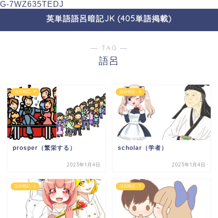
G-7WZ635TEDJ
英単語語呂暗記JK (405単語掲載)
― TAG ―
語呂
語呂暗記 - P
語呂暗記 - S
prosper（繁栄する）
scholar（学者）
2023年1月4日
2023年1月4日
語呂暗記 - L
語呂暗記 - T