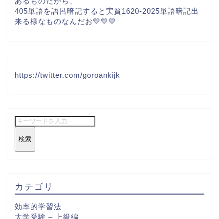
あるものだから、
405単語を語呂暗記すると実質1620-2025単語暗記出
来る様なものなんだお💛💛💛
https://twitter.com/goroankijk
検索
カテゴリ
効率的学習法
大学受験 – 上級編