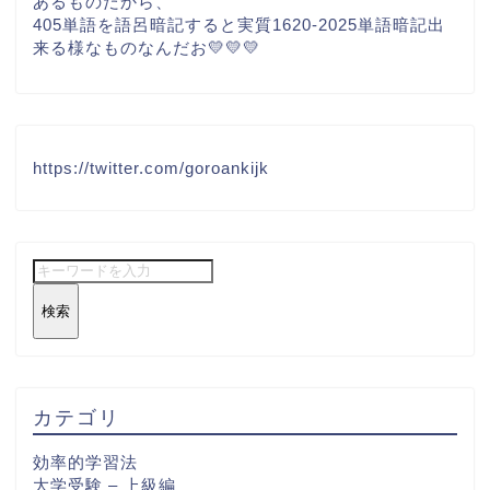
あるものだから、
405単語を語呂暗記すると実質1620-2025単語暗記出
来る様なものなんだお💛💛💛
https://twitter.com/goroankijk
検索
カテゴリ
効率的学習法
大学受験 – 上級編