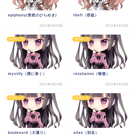
epiphany(突然のひらめき)
theft（窃盗）
2022年4月10日
2022年4月10日
語呂暗記 - M
語呂暗記 - R
mystify（煙に巻く）
retaliation（報復）
2022年4月10日
2022年4月10日
語呂暗記 - B
語呂暗記 - A
boulevard（大通り）
alias（別名）