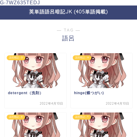
G-7WZ635TEDJ
英単語語呂暗記JK (405単語掲載)
― TAG ―
語呂
語呂暗記 - D
語呂暗記 - H
detergent（洗剤）
hinge(蝶つがい)
2022年4月10日
2022年4月10日
語呂暗記 - E
語呂暗記 - T