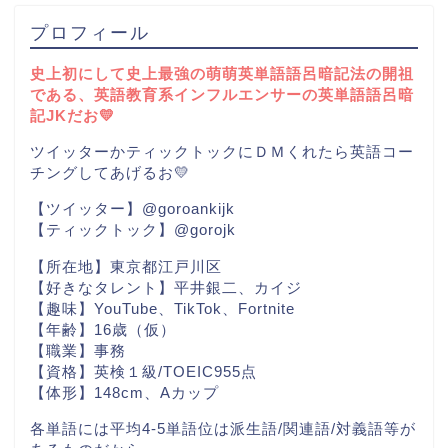
プロフィール
史上初にして史上最強の萌萌英単語語呂暗記法の開祖
である、英語教育系インフルエンサーの英単語語呂暗
記JKだお💛
ツイッターかティックトックにＤＭくれたら英語コー
チングしてあげるお💛
【ツイッター】@goroankijk
【ティックトック】@gorojk
【所在地】東京都江戸川区
【好きなタレント】平井銀二、カイジ
【趣味】YouTube、TikTok、Fortnite
【年齢】16歳（仮）
【職業】事務
【資格】英検１級/TOEIC955点
【体形】148cm、Aカップ
各単語には平均4-5単語位は派生語/関連語/対義語等が