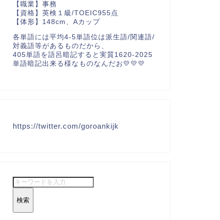
【職業】事務
【資格】英検１級/TOEIC955点
【体形】148cm、Aカップ
各単語には平均4-5単語位は派生語/関連語/
対義語等があるものだから、
405単語を語呂暗記すると実質1620-2025
単語暗記出来る様なものなんだお💛💛💛
https://twitter.com/goroankijk
検索