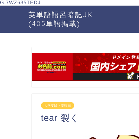
G-7WZ635TEDJ
英単語語呂暗記JK
(405単語掲載)
大学受験 - 基礎編
tear 裂く