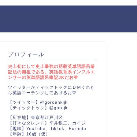
プロフィール
史上初にして史上最強の萌萌英単語語呂暗
記法の開祖である、英語教育系インフルエ
ンサーの英単語語呂暗記JKだお💛
ツイッターかティックトックにＤＭくれた
ら英語コーチングしてあげるお💛
【ツイッター】@goroankijk
【ティックトック】@gorojk
【所在地】東京都江戸川区
【好きなタレント】平井銀二、カイジ
【趣味】YouTube、TikTok、Fortnite
【年齢】16歳（仮）