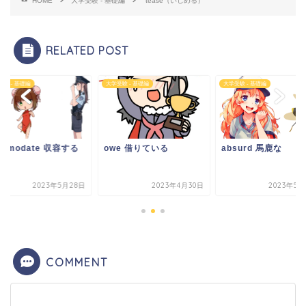
HOME
大学受験 - 基礎編
tease（いじめる）
RELATED POST
受験 - 基礎編
大学受験 - 基礎編
大学受験 - 基礎編
comodate 収容する
owe 借りている
absurd 馬鹿な
2023年5月28日
2023年4月30日
2023年5月
COMMENT