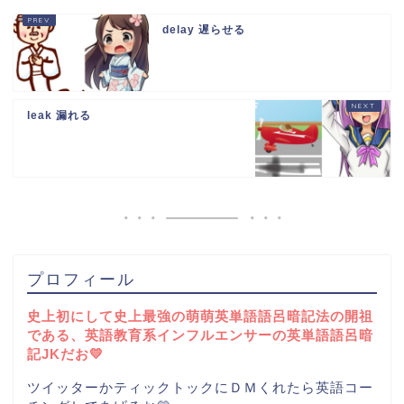
delay 遅らせる
leak 漏れる
プロフィール
史上初にして史上最強の萌萌英単語語呂暗記法の開祖
である、英語教育系インフルエンサーの英単語語呂暗
記JKだお💛
ツイッターかティックトックにＤＭくれたら英語コー