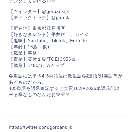
チングしてあげるお💛
【ツイッター】@goroankijk
【ティックトック】@gorojk
【所在地】東京都江戸川区
【好きなタレント】平井銀二、カイジ
【趣味】YouTube、TikTok、Fortnite
【年齢】16歳（仮）
【職業】事務
【資格】英検１級/TOEIC955点
【体形】148cm、Aカップ
各単語には平均4-5単語位は派生語/関連語/対義語等が
あるものだから、
405単語を語呂暗記すると実質1620-2025単語暗記出
来る様なものなんだお💛💛💛
https://twitter.com/goroankijk