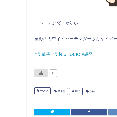
「バーテンダーが幼い」
童顔のカワイイバーテンダーさんをイメージして暗記すべし
#英単語
#英検
#TOEIC
#語呂
0
TOEIC
英単語
英検
語呂