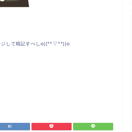
o⁠(⁠(⁠*⁠^⁠▽⁠^⁠*⁠)⁠)⁠o