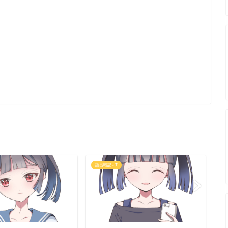
語呂暗記 - T
大