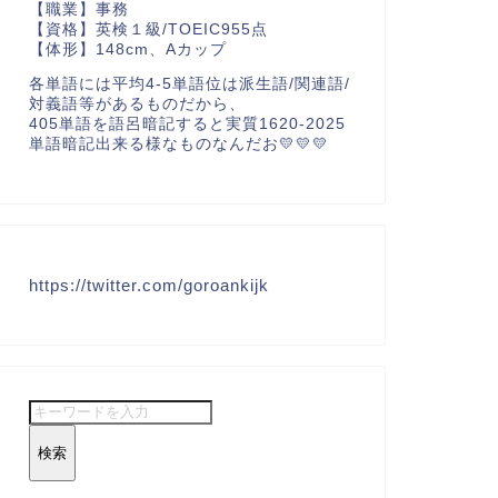
【職業】事務
【資格】英検１級/TOEIC955点
【体形】148cm、Aカップ
各単語には平均4-5単語位は派生語/関連語/
対義語等があるものだから、
405単語を語呂暗記すると実質1620-2025
単語暗記出来る様なものなんだお💛💛💛
https://twitter.com/goroankijk
検索