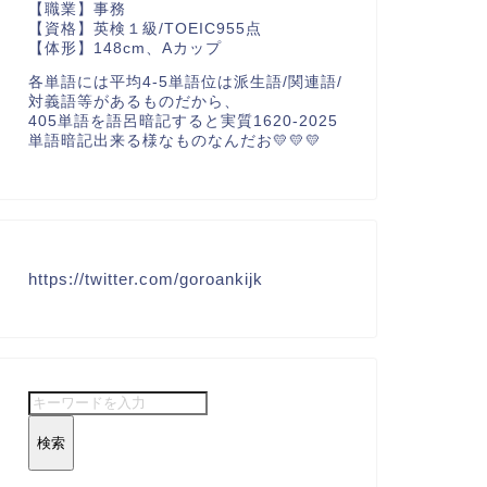
【職業】事務
【資格】英検１級/TOEIC955点
【体形】148cm、Aカップ
各単語には平均4-5単語位は派生語/関連語/
対義語等があるものだから、
405単語を語呂暗記すると実質1620-2025
単語暗記出来る様なものなんだお💛💛💛
https://twitter.com/goroankijk
検索