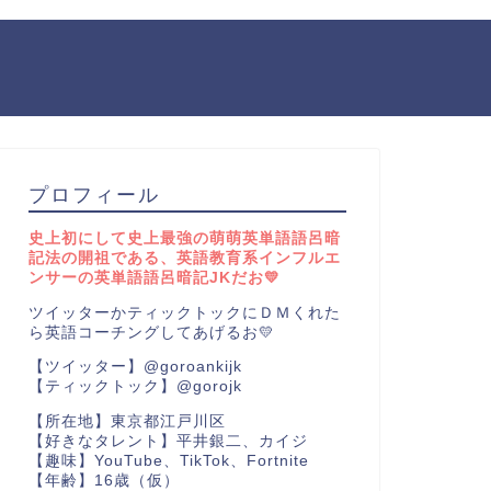
プロフィール
史上初にして史上最強の萌萌英単語語呂暗
記法の開祖である、英語教育系インフルエ
ンサーの英単語語呂暗記JKだお💛
ツイッターかティックトックにＤＭくれた
ら英語コーチングしてあげるお💛
【ツイッター】@goroankijk
【ティックトック】@gorojk
【所在地】東京都江戸川区
【好きなタレント】平井銀二、カイジ
【趣味】YouTube、TikTok、Fortnite
【年齢】16歳（仮）