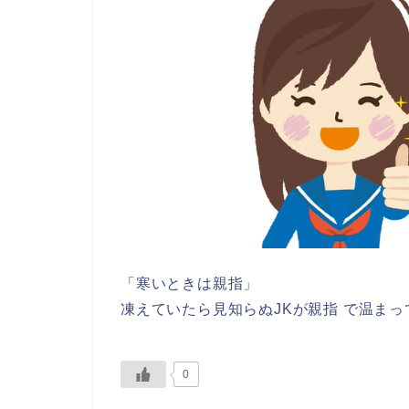
「寒いときは親指」
凍えていたら見知らぬJKが親指 で温ま
0