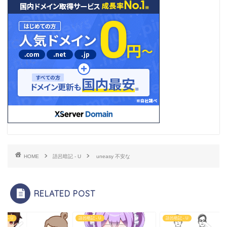
HOME
語呂暗記 - U
uneasy 不安な
RELATED POST
記 - U
語呂暗記 - U
語呂暗記 - U