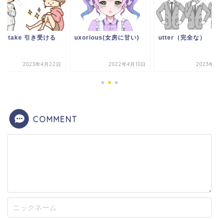
dertake 引き受ける
uxorious(女房に甘い)
utter（完全な）
2023年4月22日
2022年4月10日
2023年1
COMMENT