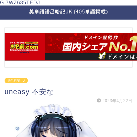
G-7WZ635TEDJ
英単語語呂暗記JK (405単語掲載)
語呂暗記 - U
uneasy 不安な
2023年4月22日