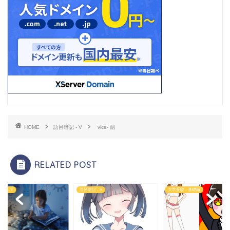
HOME
語呂暗記 - V
vice- 副
RELATED POST
記 - V
語呂暗記 - V
大学受験 - 基礎編