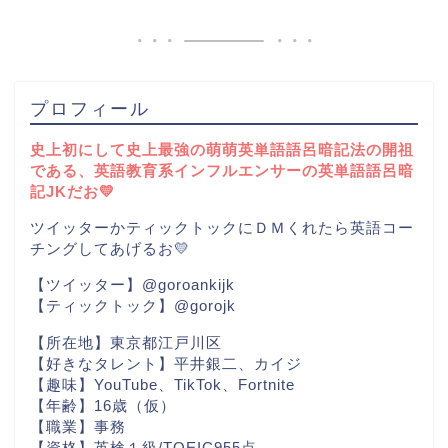
プロフィール
史上初にして史上最強の萌萌英単語語呂暗記法の開祖
である、英語教育系インフルエンサーの英単語語呂暗
記JKだお💛
ツイッターかティックトックにＤＭくれたら英語コー
チングしてあげるお💛
【ツイッター】@goroankijk
【ティックトック】@gorojk
【所在地】東京都江戸川区
【好きなタレント】平井銀二、カイジ
【趣味】YouTube、TikTok、Fortnite
【年齢】16歳（仮）
【職業】事務
【資格】英検１級/TOEIC955点