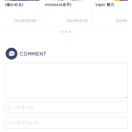
rify(確かめる)
virtuoso(名手)
vigor 精力
2022年3月19日
2022年4月7日
2023年4月
COMMENT