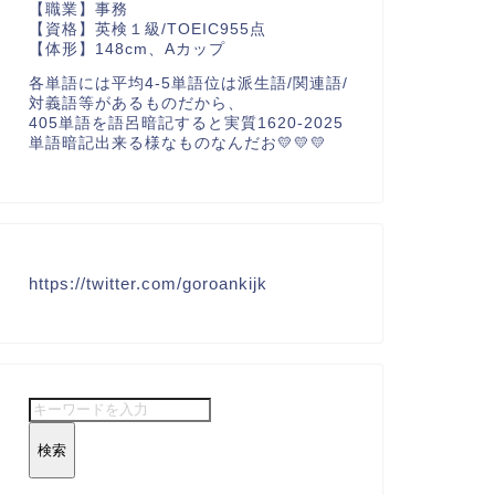
【職業】事務
【資格】英検１級/TOEIC955点
【体形】148cm、Aカップ
各単語には平均4-5単語位は派生語/関連語/
対義語等があるものだから、
405単語を語呂暗記すると実質1620-2025
単語暗記出来る様なものなんだお💛💛💛
https://twitter.com/goroankijk
検索