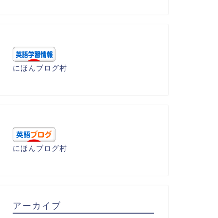
呂暗記 - W
語呂暗記 - W
にほんブログ村
ound （傷つける）
warp(ゆがむ・ゆがめる)
2023年1月5日
2022年3月21
にほんブログ村
アーカイブ