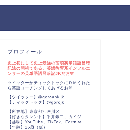
プロフィール
史上初にして史上最強の萌萌英単語語呂暗
記法の開祖である、英語教育系インフルエ
ンサーの英単語語呂暗記JKだお💛
ツイッターかティックトックにＤＭくれた
ら英語コーチングしてあげるお💛
【ツイッター】@goroankijk
【ティックトック】@gorojk
【所在地】東京都江戸川区
【好きなタレント】平井銀二、カイジ
【趣味】YouTube、TikTok、Fortnite
【年齢】16歳（仮）