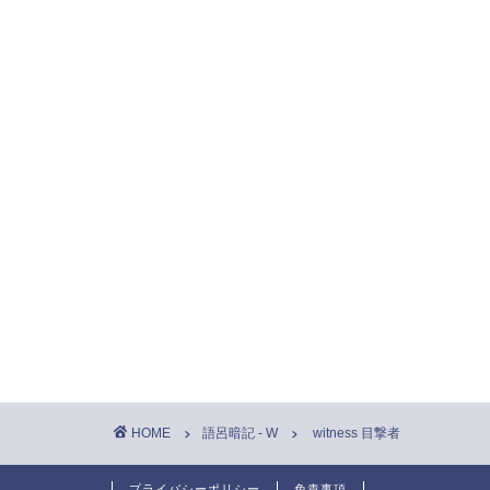
HOME
語呂暗記 - W
witness 目撃者
プライバシーポリシー
免責事項