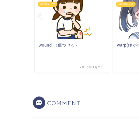
語呂暗記 - W
語呂暗記 - W
wound （傷つける）
warp(ゆ
2023年3月26日
2023年1月5日
COMMENT