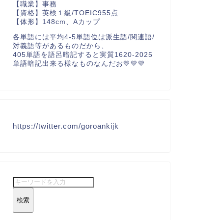
【職業】事務
【資格】英検１級/TOEIC955点
【体形】148cm、Aカップ
各単語には平均4-5単語位は派生語/関連語/
対義語等があるものだから、
405単語を語呂暗記すると実質1620-2025
単語暗記出来る様なものなんだお💛💛💛
https://twitter.com/goroankijk
検索