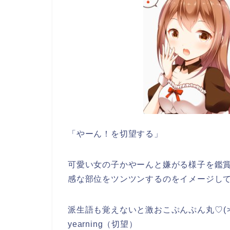
「やーん！を切望する」
可愛い女の子かやーんと嫌がる様子を鑑
感な部位をツンツンするのをイメージして暗記すべ
派生語も覚えないと激おこぷんぷん丸♡⁠(⁠˃͈⁠ ⁠દ⁠ ⁠˂͈⁠
yearning（切望）