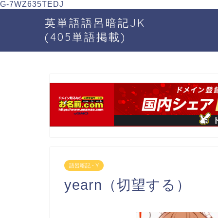
G-7WZ635TEDJ
英単語語呂暗記JK
(405単語掲載)
語呂暗記 - Y
yearn（切望する）