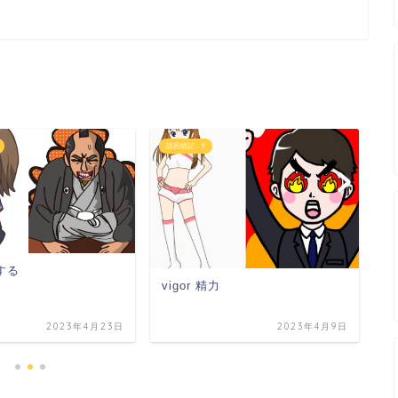
語呂暗記 - Y
大
y
伏する
vigor 精力
2023年4月23日
2023年4月9日