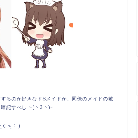
賞するのが好きなドSメイドが、同僚のメイドの敏
し╰⁠(⁠＾⁠3⁠＾⁠)⁠╯
 ⁠༶⁠ ⁠)