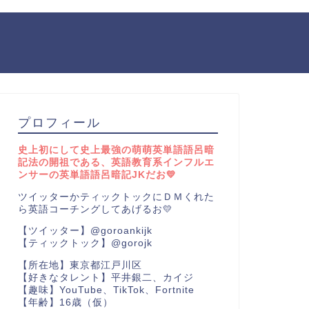
プロフィール
史上初にして史上最強の萌萌英単語語呂暗
記法の開祖である、英語教育系インフルエ
ンサーの英単語語呂暗記JKだお💛
ツイッターかティックトックにＤＭくれた
ら英語コーチングしてあげるお💛
【ツイッター】@goroankijk
【ティックトック】@gorojk
【所在地】東京都江戸川区
【好きなタレント】平井銀二、カイジ
【趣味】YouTube、TikTok、Fortnite
【年齢】16歳（仮）