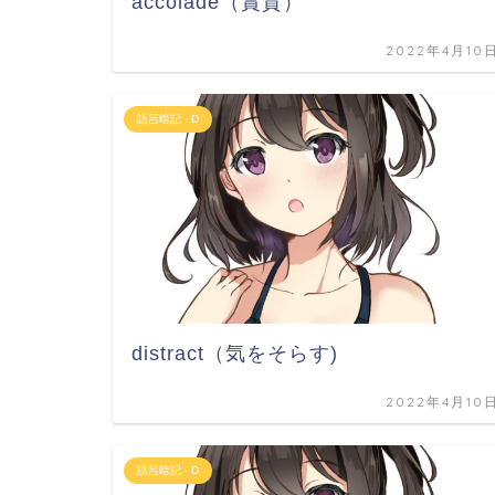
accolade（賞賛）
2022年4月10
語呂暗記 - D
distract（気をそらす)
2022年4月10
語呂暗記 - D