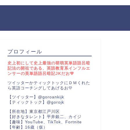
プロフィール
史上初にして史上最強の萌萌英単語語呂暗
記法の開祖である、英語教育系インフルエ
ンサーの英単語語呂暗記JKだお💛
ツイッターかティックトックにＤＭくれた
ら英語コーチングしてあげるお💛
【ツイッター】@goroankijk
【ティックトック】@gorojk
【所在地】東京都江戸川区
【好きなタレント】平井銀二、カイジ
【趣味】YouTube、TikTok、Fortnite
【年齢】16歳（仮）