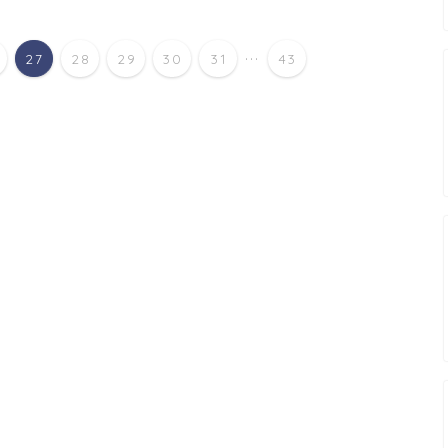
...
27
28
29
30
31
43