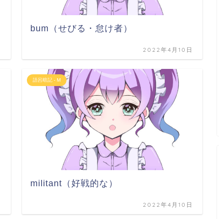
bum（せびる・怠け者）
日
2022年4月10日
語呂暗記 - M
militant（好戦的な）
日
2022年4月10日