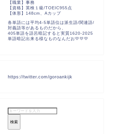
【職業】事務
【資格】英検１級/TOEIC955点
【体形】148cm、Aカップ
各単語には平均4-5単語位は派生語/関連語/
対義語等があるものだから、
405単語を語呂暗記すると実質1620-2025
単語暗記出来る様なものなんだお💛💛💛
https://twitter.com/goroankijk
検索