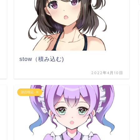
stow（積み込む)
日
2022年4月10日
語呂暗記 - B