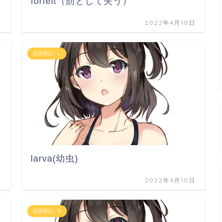
forfeit（罰として失う）
日
2022年4月10日
語呂暗記 - L
larva(幼虫)
日
2022年4月10日
語呂暗記 - S