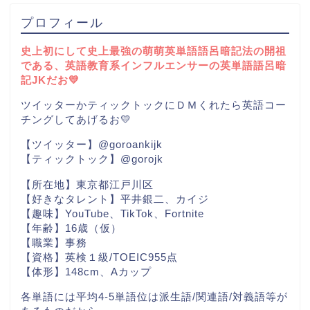
プロフィール
史上初にして史上最強の萌萌英単語語呂暗記法の開祖
である、英語教育系インフルエンサーの英単語語呂暗
記JKだお💛
ツイッターかティックトックにＤＭくれたら英語コー
チングしてあげるお💛
【ツイッター】@goroankijk
【ティックトック】@gorojk
【所在地】東京都江戸川区
【好きなタレント】平井銀二、カイジ
【趣味】YouTube、TikTok、Fortnite
【年齢】16歳（仮）
【職業】事務
【資格】英検１級/TOEIC955点
【体形】148cm、Aカップ
各単語には平均4-5単語位は派生語/関連語/対義語等が