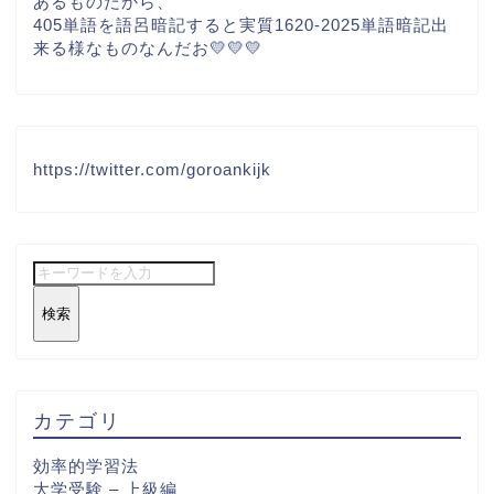
あるものだから、
405単語を語呂暗記すると実質1620-2025単語暗記出
来る様なものなんだお💛💛💛
https://twitter.com/goroankijk
検索
カテゴリ
効率的学習法
大学受験 – 上級編