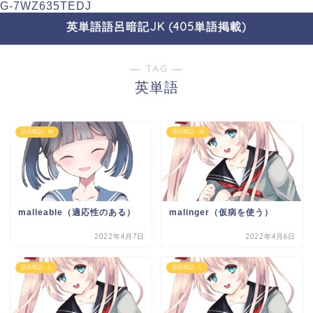
G-7WZ635TEDJ
英単語語呂暗記JK (405単語掲載)
― TAG ―
英単語
語呂暗記 - M
語呂暗記 - M
malleable（適応性のある）
malinger（仮病を使う）
2022年4月7日
2022年4月6日
語呂暗記 - L
語呂暗記 - L