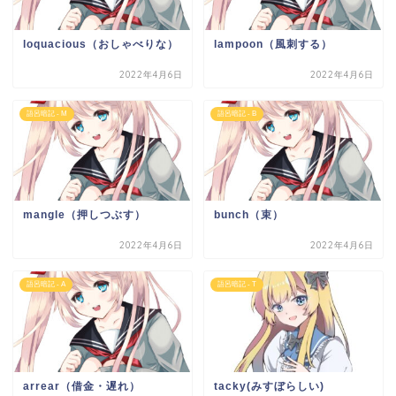
loquacious（おしゃべりな）
lampoon（風刺する）
2022年4月6日
2022年4月6日
語呂暗記 - M
語呂暗記 - B
mangle（押しつぶす）
bunch（束）
2022年4月6日
2022年4月6日
語呂暗記 - A
語呂暗記 - T
arrear（借金・遅れ）
tacky(みすぼらしい)