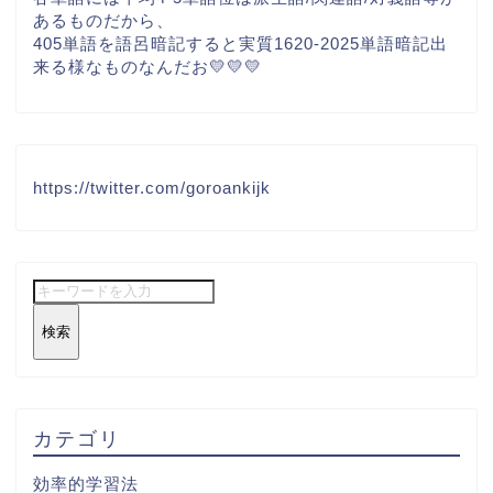
あるものだから、
405単語を語呂暗記すると実質1620-2025単語暗記出
来る様なものなんだお💛💛💛
https://twitter.com/goroankijk
検索
カテゴリ
効率的学習法