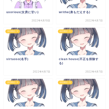
uxorious(女房に甘い)
writhe(身もだえする)
2022年4月10日
2022年4月7日
語呂暗記 - V
語呂暗記 - C
virtuoso(名手)
clean house(不正を排除す
る)
2022年4月7日
2022年4月7日
語呂暗記 - S
語呂暗記 - S