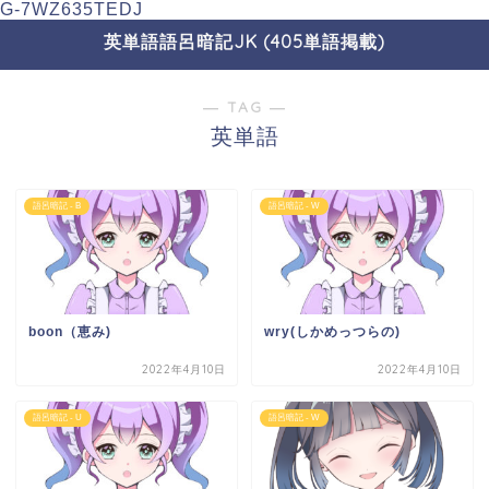
G-7WZ635TEDJ
英単語語呂暗記JK (405単語掲載)
― TAG ―
英単語
語呂暗記 - B
語呂暗記 - W
boon（恵み)
wry(しかめっつらの)
2022年4月10日
2022年4月10日
語呂暗記 - U
語呂暗記 - W