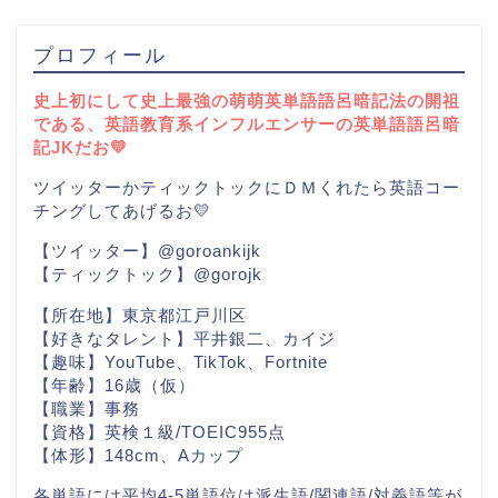
プロフィール
史上初にして史上最強の萌萌英単語語呂暗記法の開祖
である、英語教育系インフルエンサーの英単語語呂暗
記JKだお💛
ツイッターかティックトックにＤＭくれたら英語コー
チングしてあげるお💛
【ツイッター】@goroankijk
【ティックトック】@gorojk
【所在地】東京都江戸川区
【好きなタレント】平井銀二、カイジ
【趣味】YouTube、TikTok、Fortnite
【年齢】16歳（仮）
【職業】事務
【資格】英検１級/TOEIC955点
【体形】148cm、Aカップ
各単語には平均4-5単語位は派生語/関連語/対義語等が