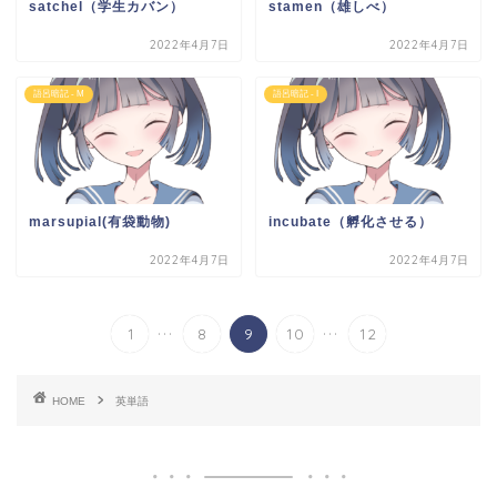
satchel（学生カバン）
stamen（雄しべ）
2022年4月7日
2022年4月7日
語呂暗記 - M
語呂暗記 - I
marsupial(有袋動物)
incubate（孵化させる）
2022年4月7日
2022年4月7日
...
...
1
8
9
10
12
HOME
英単語