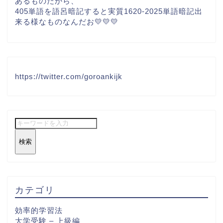
あるものだから、
405単語を語呂暗記すると実質1620-2025単語暗記出
来る様なものなんだお💛💛💛
https://twitter.com/goroankijk
検索
カテゴリ
効率的学習法
大学受験 – 上級編