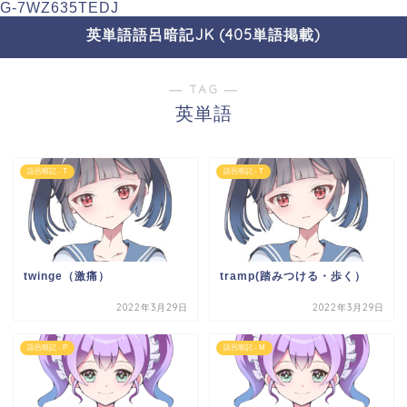
G-7WZ635TEDJ
英単語語呂暗記JK (405単語掲載)
― TAG ―
英単語
語呂暗記 - T
語呂暗記 - T
twinge（激痛）
tramp(踏みつける・歩く）
2022年3月29日
2022年3月29日
語呂暗記 - P
語呂暗記 - M