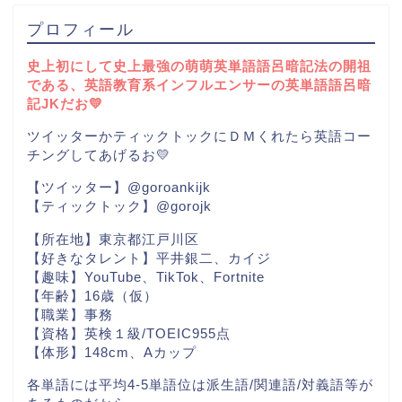
プロフィール
史上初にして史上最強の萌萌英単語語呂暗記法の開祖
である、英語教育系インフルエンサーの英単語語呂暗
記JKだお💛
ツイッターかティックトックにＤＭくれたら英語コー
チングしてあげるお💛
【ツイッター】@goroankijk
【ティックトック】@gorojk
【所在地】東京都江戸川区
【好きなタレント】平井銀二、カイジ
【趣味】YouTube、TikTok、Fortnite
【年齢】16歳（仮）
【職業】事務
【資格】英検１級/TOEIC955点
【体形】148cm、Aカップ
各単語には平均4-5単語位は派生語/関連語/対義語等が