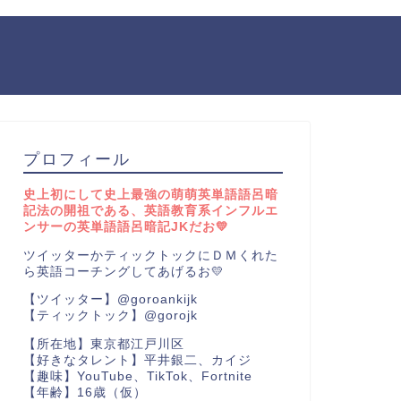
プロフィール
史上初にして史上最強の萌萌英単語語呂暗
記法の開祖である、英語教育系インフルエ
ンサーの英単語語呂暗記JKだお💛
ツイッターかティックトックにＤＭくれた
ら英語コーチングしてあげるお💛
【ツイッター】@goroankijk
【ティックトック】@gorojk
【所在地】東京都江戸川区
【好きなタレント】平井銀二、カイジ
【趣味】YouTube、TikTok、Fortnite
【年齢】16歳（仮）