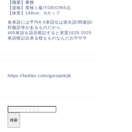
【職業】事務
【資格】英検１級/TOEIC955点
【体形】148cm、Aカップ
各単語には平均4-5単語位は派生語/関連語/
対義語等があるものだから、
405単語を語呂暗記すると実質1620-2025
単語暗記出来る様なものなんだお💛💛💛
https://twitter.com/goroankijk
検索