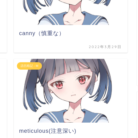
canny（慎重な）
日
2022年3月29日
語呂暗記 - M
meticulous(注意深い)