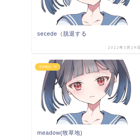
secede（脱退する
2022年3月29
語呂暗記 - M
meadow(牧草地)