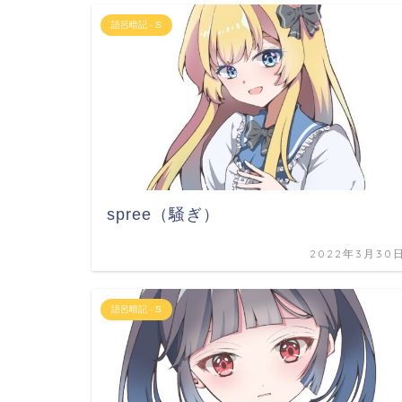
語呂暗記 - S
spree（騒ぎ）
2022年3月30
語呂暗記 - S