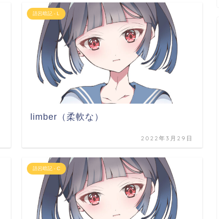
語呂暗記 - L
limber（柔軟な）
日
2022年3月29日
語呂暗記 - C