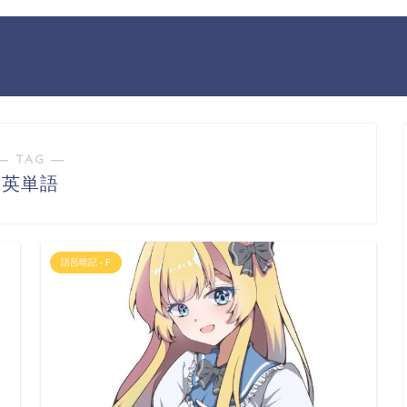
― TAG ―
英単語
語呂暗記 - F